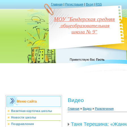
Главная
|
Регистрация
|
Вход
|
RSS
МОУ "Бендерская средняя
общеобразовательная
школа № 9"
Приветствую Вас
Гость
Видео
Меню сайта
Главная
»
Видео
»
Развлечения
Визитная карточка школы
Новости школы
Таня Терешина: «Жанна
Поздравления