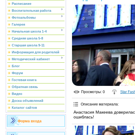
Расписание
Воспитательная работа
Фотоальбомы
Галерея
Начальная школа 1-4
Средняя школа 5-8
Старшая школа 9-11
Информация для родителей
Методический кабинет
Блог
Форум
Гостевая книга
Обратная связь
Просмотры
: 0
Star Fas
Видео
Доска объявлений
Описание материала
:
Каталог сайтов
Анастасия Макеева доверилась
ошиблась!
Форма входа