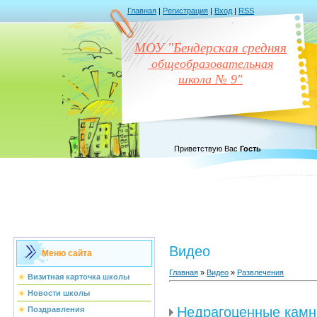
Главная
|
Регистрация
|
Вход
|
RSS
МОУ "Бендерская средняя
общеобразовательная
школа № 9"
Приветствую Вас
Гость
Видео
Меню сайта
Главная
»
Видео
»
Развлечения
Визитная карточка школы
Новости школы
Недрагоценные камн
Поздравления