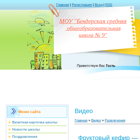
Главная
|
Регистрация
|
Вход
|
RSS
МОУ "Бендерская средняя
общеобразовательная
школа № 9"
Приветствую Вас
Гость
Видео
Меню сайта
Главная
»
Видео
»
Развлечения
Визитная карточка школы
Новости школы
Фруктовый кефир —
Поздравления