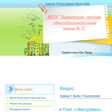
Главная
|
Регистрация
|
Вход
|
RSS
МОУ "Бендерская средняя
общеобразовательная
школа № 9"
Приветствую Вас
Гость
Видео
Меню сайта
Главная
»
Видео
»
Развлечения
Визитная карточка школы
Новости школы
Поет «Уматурман»
Поздравления