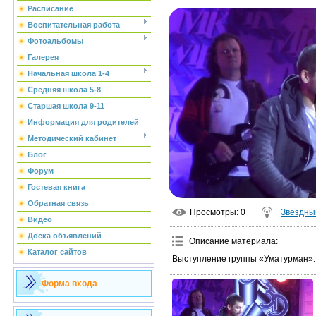
Расписание
Воспитательная работа
Фотоальбомы
Галерея
Начальная школа 1-4
Средняя школа 5-8
Старшая школа 9-11
Информация для родителей
Методический кабинет
Блог
Форум
Гостевая книга
Обратная связь
Просмотры
: 0
Звездны
Видео
Доска объявлений
Описание материала
:
Каталог сайтов
Выступление группы «Уматурман».
Форма входа