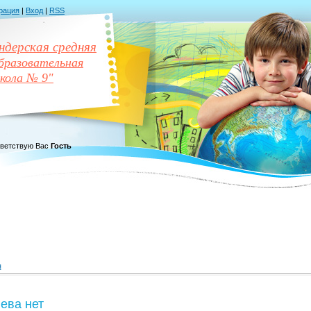
рация
|
Вход
|
RSS
дерская средняя
разовательная
кола № 9"
ветствую Вас
Гость
я
ева нет