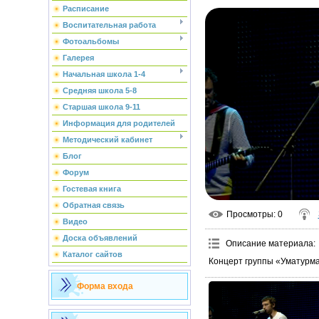
Расписание
Воспитательная работа
Фотоальбомы
Галерея
Начальная школа 1-4
Средняя школа 5-8
Старшая школа 9-11
Информация для родителей
Методический кабинет
Блог
Форум
Гостевая книга
Обратная связь
Просмотры
: 0
Видео
Доска объявлений
Описание материала
:
Каталог сайтов
Концерт группы «Уматурма
Форма входа