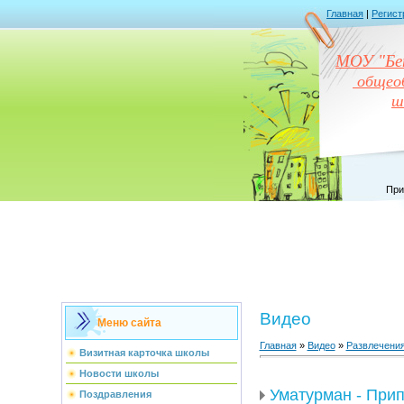
Главная
|
Регист
МОУ "Бен
общеоб
ш
При
Видео
Меню сайта
Главная
»
Видео
»
Развлечени
Визитная карточка школы
Новости школы
Уматурман - Прип
Поздравления