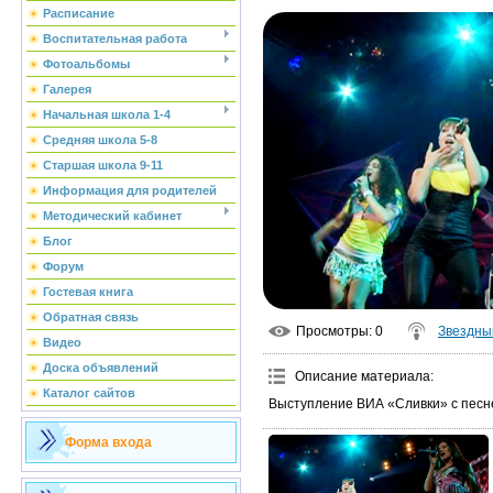
Расписание
Воспитательная работа
Фотоальбомы
Галерея
Начальная школа 1-4
Средняя школа 5-8
Старшая школа 9-11
Информация для родителей
Методический кабинет
Блог
Форум
Гостевая книга
Обратная связь
Просмотры
: 0
Звездны
Видео
Доска объявлений
Описание материала
:
Каталог сайтов
Выступление ВИА «Сливки» с песн
Форма входа